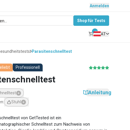
Anmelden
Shop für Tests
AT
esundheitstests
Parasitenschnelltest
eliebt
Professionell
tenschnelltest
Anleitung
hnelltest
en
:
Stuhl
schnelltest von GetTested ist ein
tographischer Schnelltest zum Nachweis von