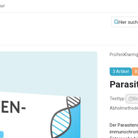
et!
Prüfen
Darmg
3 Artikel
B
Parasi
Testtyp
:
Sc
Abholmethod
Der Parasiten
immunochroma