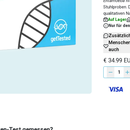
Entamoeba his
Stuhlproben. D
qualitativen 
Auf Lager
Nur für de
Zusätzlic
Menschen,
auch
€ 34.99 E
1
ten-Test gemessen?