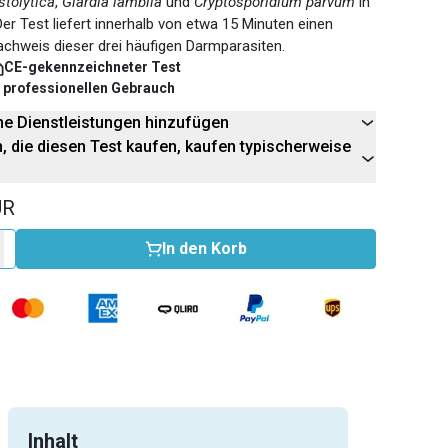
tolytica
,
Giardia lamblia
und
Cryptosporidium parvum
in
er Test liefert innerhalb von etwa 15 Minuten einen
Nachweis dieser drei häufigen Darmparasiten.
CE-gekennzeichneter Test
n professionellen Gebrauch
he Dienstleistungen hinzufügen
 die diesen Test kaufen, kaufen typischerweise
UR
In den Korb
Inhalt