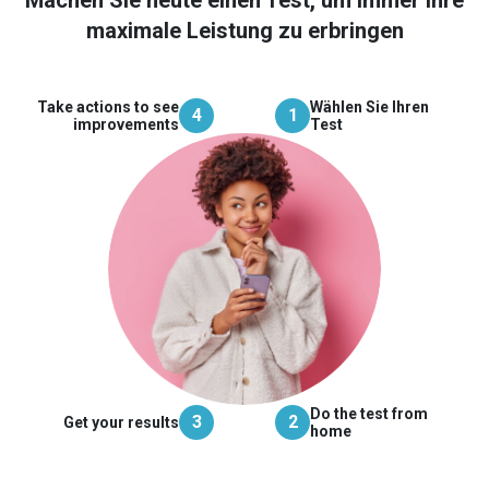
Machen Sie heute einen Test, um immer Ihre
maximale Leistung zu erbringen
Take actions to see
Wählen Sie Ihren
4
1
improvements
Test
Do the test from
3
2
Get your results
home