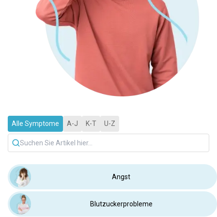
Alle Symptome
A-J
K-T
U-Z
Angst
Blutzuckerprobleme