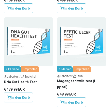
€ 169.99 EUR
€ 489.99 EUR
In den Korb
In den Korb
219 Gene
Empfohlen
1 Marker
Empfohlen
Labortest
Stuhl
Labortest
Speichel
Magengeschwür-test (H.
DNA Gut Health Test
pylori)
€ 179.99 EUR
€ 48.99 EUR
In den Korb
In den Korb