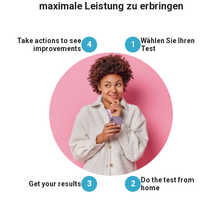
maximale Leistung zu erbringen
Take actions to see
Wählen Sie Ihren
4
1
improvements
Test
Do the test from
3
2
Get your results
home