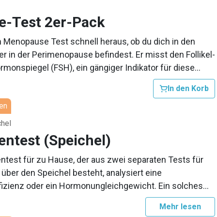
-Test 2er-Pack
 Menopause Test schnell heraus, ob du dich in den
 in der Perimenopause befindest. Er misst den Follikel-
monspiegel (FSH), ein gängiger Indikator für diese
Leben einer Frau, und liefert so eine schnelle Antwort.
In den Korb
erungen im Körper regulieren den
en
lus, und mit dem Rückgang der Östrogenproduktion
r mit der Erhöhung der Produktion von FSH, das
chel
Entwicklung der Eizellen bei Frauen steuert.
ntest (Speichel)
ntest für zu Hause, der aus zwei separaten Tests für
über den Speichel besteht, analysiert eine
izienz oder ein Hormonungleichgewicht. Ein solches
kann zu den typischen Symptomen einer
R
Mehr lesen
eit führen, einschließlich Müdigkeit oder Erschöpfung,