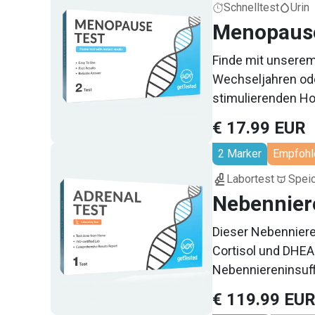
Schnelltest
Urin
Menopause
Finde mit unserem
Wechseljahren oder
stimulierenden Hor
Übergangsphase im 
€ 17.99 EUR
Hormonelle Veränd
2 Marker
Empfohl
Menstruationszyk
beginnt der Körpe
Labortest
Spei
normalerweise die 
Nebenniere
Dieser Nebenniere
Cortisol und DHEA 
Nebenniereninsuff
Ungleichgewicht 
€ 119.99 EU
Nebennierenmüdigk