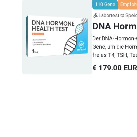
110 Gene
Empfoh
Schlafstörungen, H
Labortest
Spei
DNA Hormo
Der DNA-Hormon-G
Gene, um die Horm
freies T4, TSH, Te
der Identifizierun
€ 179.00 EU
Hormonproduktion 
hormonbedingten 
Gesundheitsinforma
Wahrung der Vertr
Ergebnisse umset