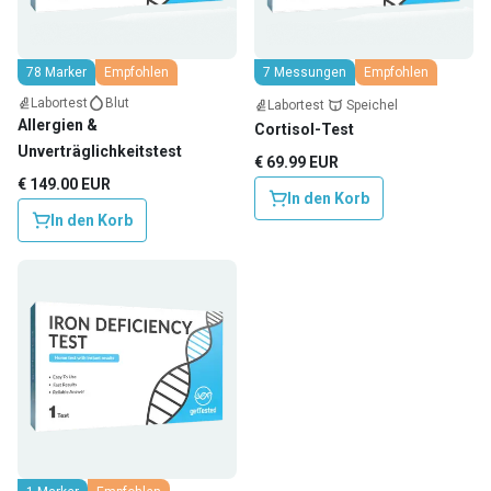
78 Marker
Empfohlen
7 Messungen
Empfohlen
Labortest
Blut
Labortest
Speichel
Allergien &
Cortisol-Test
Unverträglichkeitstest
€ 69.99 EUR
€ 149.00 EUR
In den Korb
In den Korb