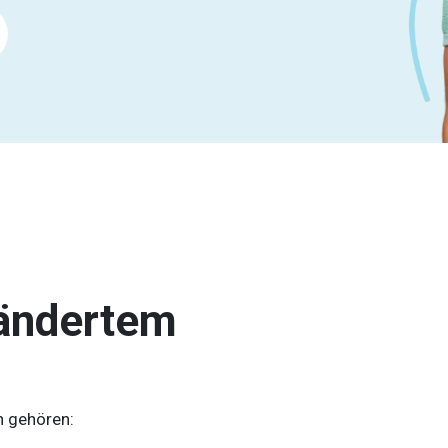
rändertem
 gehören: