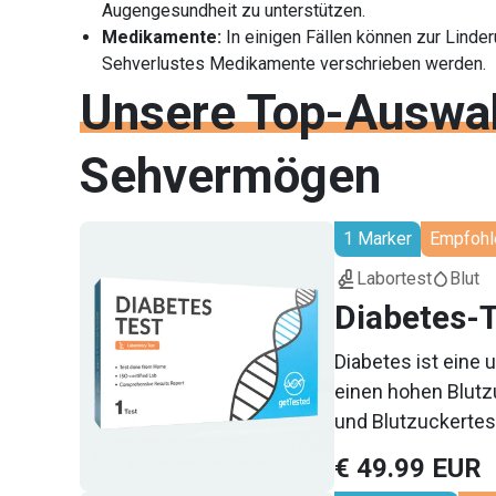
Augengesundheit zu unterstützen.
Medikamente:
In einigen Fällen können zur Lind
Sehverlustes Medikamente verschrieben werden.
Unsere Top-Auswa
Sehvermögen
1 Marker
Empfohl
Labortest
Blut
Diabetes-
Diabetes ist eine 
einen hohen Blutz
und Blutzuckertest
Blutzuckerspiegel
€ 49.99 EUR
Risiko für Typ-2-D