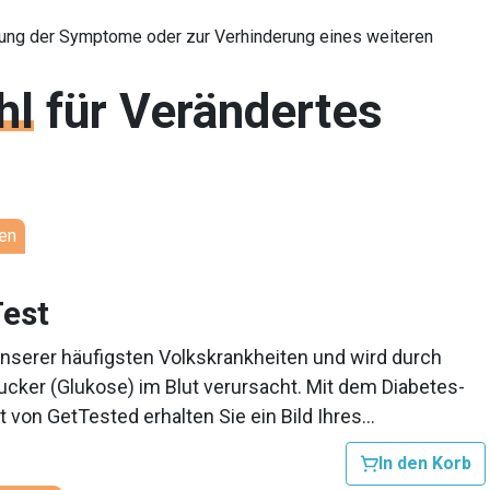
erung der Symptome oder zur Verhinderung eines weiteren
hl
für
Verändertes
en
Test
unserer häufigsten Volkskrankheiten und wird durch
ucker (Glukose) im Blut verursacht. Mit dem Diabetes-
 von GetTested erhalten Sie ein Bild Ihres
s, das Aufschluss darüber geben kann, ob bei Ihnen ein
In den Korb
iabetes besteht. Dieser Test misst Ihren