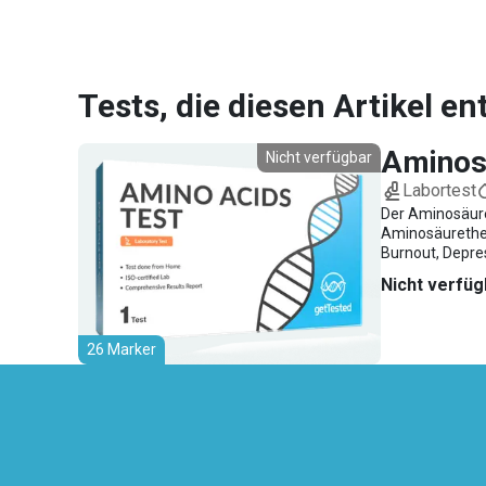
Tests, die diesen Artikel en
Aminos
Nicht verfügbar
Labortest
Der Aminosäure
Aminosäurether
Burnout, Depre
Gedächtnisverl
Nicht verfüg
Drogenmissbrau
26 Marker