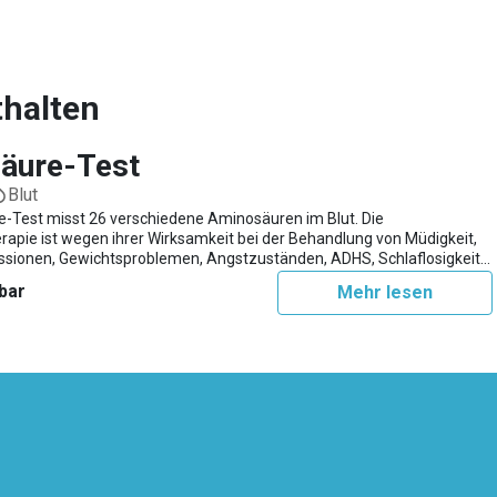
thalten
äure-Test
Blut
-Test misst 26 verschiedene Aminosäuren im Blut. Die
apie ist wegen ihrer Wirksamkeit bei der Behandlung von Müdigkeit,
ssionen, Gewichtsproblemen, Angstzuständen, ADHS, Schlaflosigkeit,
ust, Epilepsie, bei Suchtproblemen wie Alkoholismus oder
bar
Mehr lesen
ch sowie beim Muskelaufbau sehr beliebt geworden.