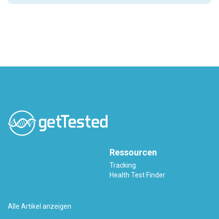
Herzfrequenz, Blutdruck und Energiebereitstellung. Dieses
Verhältnis kann sich als Reaktion auf Faktoren wie Stress,
körperliche Aktivität und den allgemeinen Gesundheitszustand
verändern.
Ressourcen
Tracking
Health Test Finder
Alle Artikel anzeigen