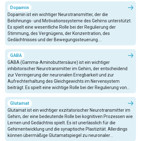
effektive Überlebensreaktionen zu unterstützen.
Dopamin
Dopamin ist ein wichtiger Neurotransmitter, der die
Belohnungs- und Motivationssysteme des Gehirns unterstützt.
Es spielt eine wesentliche Rolle bei der Regulierung der
Stimmung, des Vergnügens, der Konzentration, des
Gedächtnisses und der Bewegungssteuerung.
Ungleichgewichte im Dopaminspiegel können das psychische
Wohlbefinden beeinträchtigen und stehen im Zusammenhang
GABA
mit Erkrankungen wie Depression, Angstzuständen und
GABA (Gamma-Aminobuttersäure) ist ein wichtiger
Parkinson.
inhibitorischer Neurotransmitter im Gehirn, der entscheidend
zur Verringerung der neuronalen Erregbarkeit und zur
Aufrechterhaltung des Gleichgewichts im Nervensystem
beiträgt. Es spielt eine wichtige Rolle bei der Regulierung von
Stimmung, Angst und Schlaf, indem es Entspannung fördert
und den Wirkungen erregender Neurotransmitter wie Glutamat
Glutamat
entgegenwirkt. Eine ordnungsgemäße GABA-Funktion
Glutamat ist ein wichtiger exzitatorischer Neurotransmitter im
unterstützt das geistige und emotionale Wohlbefinden.
Gehirn, der eine bedeutende Rolle bei kognitiven Prozessen wie
Lernen und Gedächtnis spielt. Es ist unerlässlich für die
Gehirnentwicklung und die synaptische Plastizität. Allerdings
können übermäßige Glutamatspiegel zu neuronaler