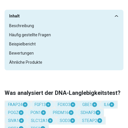
Inhalt
Beschreibung
Häufig gestellte Fragen
Beispielbericht
Bewertungen
Ähnliche Produkte
Was analysiert der DNA-Langlebigkeitstest?
FAAP24
FGF13
FOXO3
GBE1
IL6
POGZ
PON1
PRDM16
SDHAF3
SIVA1
SLC12A1
SOD3
STEAP2