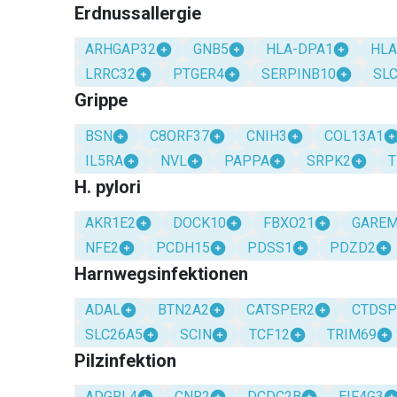
Erdnussallergie
ARHGAP32
GNB5
HLA-DPA1
HLA
LRRC32
PTGER4
SERPINB10
SL
Grippe
BSN
C8ORF37
CNIH3
COL13A1
IL5RA
NVL
PAPPA
SRPK2
T
H. pylori
AKR1E2
DOCK10
FBXO21
GARE
NFE2
PCDH15
PDSS1
PDZD2
Harnwegsinfektionen
ADAL
BTN2A2
CATSPER2
CTDSP
SLC26A5
SCIN
TCF12
TRIM69
Pilzinfektion
ADGRL4
CNR2
DCDC2B
EIF4G3