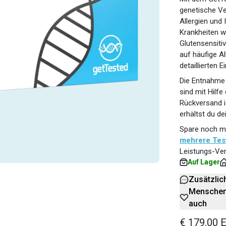
genetische V
Allergien und 
Krankheiten w
Glutensensitiv
auf häufige A
detaillierten 
Die Entnahme 
sind mit Hilfe
Rückversand i
erhältst du de
Spare noch me
mehrere Tes
Leistungs-Ver
Auf Lager
Zusätzlic
Menschen,
auch
€ 179.00 