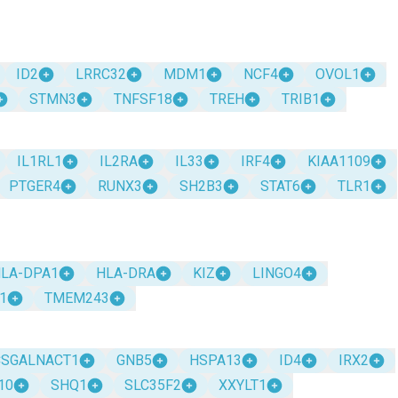
ID2
LRRC32
MDM1
NCF4
OVOL1
STMN3
TNFSF18
TREH
TRIB1
IL1RL1
IL2RA
IL33
IRF4
KIAA1109
PTGER4
RUNX3
SH2B3
STAT6
TLR1
LA-DPA1
HLA-DRA
KIZ
LINGO4
1
TMEM243
CSGALNACT1
GNB5
HSPA13
ID4
IRX2
10
SHQ1
SLC35F2
XXYLT1