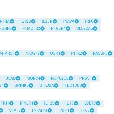
NF4A
IL12B
IL23R
INAVA
IRF8
PDGFB
PHACTR2
PTGER4
SLC22A5
MTARC1
NKX2-3
OSR1
PITX2
RASSF3
JCAD
MORC4
NUP62CL
PRSS1
34
SPINK5
STK32A
TBC1D8B
IFIH1
IFNLR1
IL12B
IL13
LCE3C
STAT3
TNFAIP3
TNIP1
TP63