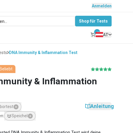
Anmelden
Shop für Tests
AT
ests
DNA Immunity & Inflammation Test
Beliebt
mmunity & Inflammation
Anleitung
bortest
Speichel
en
:
sted DNA Immunity & Inflammation Test wird deine