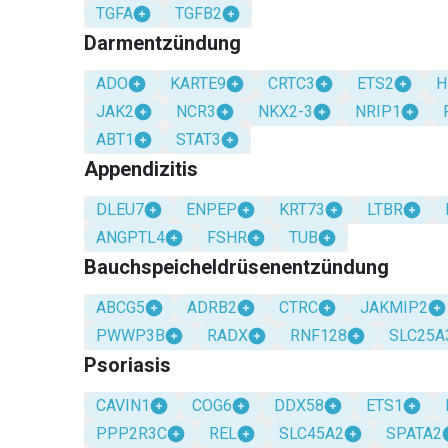
TGFA
TGFB2
Darmentzündung
ADO
KARTE9
CRTC3
ETS2
H
JAK2
NCR3
NKX2-3
NRIP1
ABT1
STAT3
Appendizitis
DLEU7
ENPEP
KRT73
LTBR
ANGPTL4
FSHR
TUB
Bauchspeicheldrüsenentzündung
ABCG5
ADRB2
CTRC
JAKMIP2
PWWP3B
RADX
RNF128
SLC25A
Psoriasis
CAVIN1
COG6
DDX58
ETS1
PPP2R3C
REL
SLC45A2
SPATA2