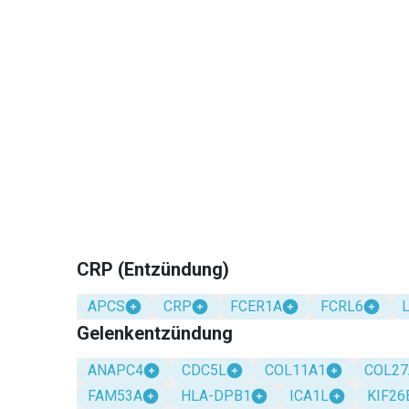
CRP (Entzündung)
APCS
CRP
FCER1A
FCRL6
Gelenkentzündung
ANAPC4
CDC5L
COL11A1
COL27
FAM53A
HLA-DPB1
ICA1L
KIF26