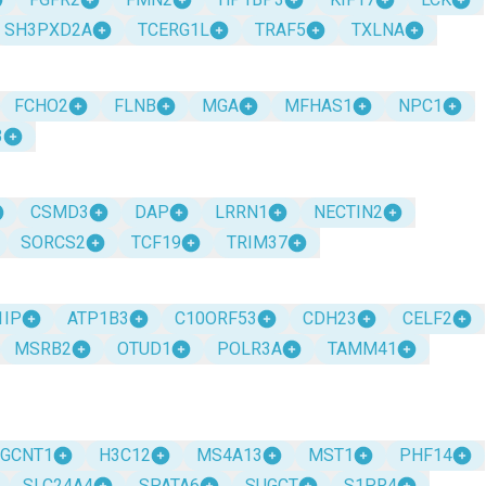
SH3PXD2A
TCERG1L
TRAF5
TXLNA
FCHO2
FLNB
MGA
MFHAS1
NPC1
3
CSMD3
DAP
LRRN1
NECTIN2
SORCS2
TCF19
TRIM37
1IP
ATP1B3
C10ORF53
CDH23
CELF2
MSRB2
OTUD1
POLR3A
TAMM41
GCNT1
H3C12
MS4A13
MST1
PHF14
SLC24A4
SPATA6
SUGCT
S1PR4