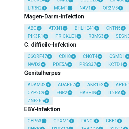
LRRN2
MGMT
NAV1
OR2M3
Magen-Darm-Infektion
ABO
ATXN1
BHLHE41
CNTN5
PIK3R1
PRICKLE1
RBMS3
SESN
C. difficile-Infektion
C6ORF47
CDH8
CNOT4
CSMD1
NWD2
PDE5A
PRSS37
KCTD1
Genitalherpes
ADAM32
ADARB2
AKR1E2
APBB
CYP2C9
EGR2
HASPIN
IL2RA
ZNF365
EBV-Infektion
CEP63
CPXM1
FANCI
GBE1
PHKB
P2RY12
RHBDD3
SIDT1