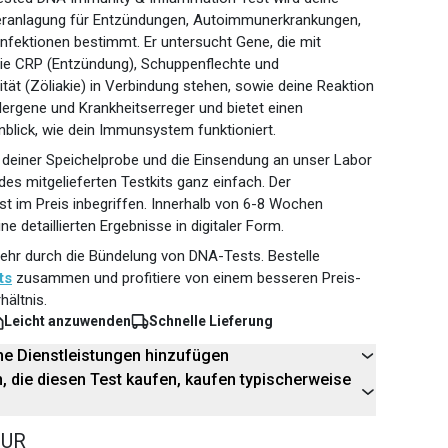
eranlagung für Entzündungen, Autoimmunerkrankungen,
Infektionen bestimmt. Er untersucht Gene, die mit
ie CRP (Entzündung), Schuppenflechte und
ität (Zöliakie) in Verbindung stehen, sowie deine Reaktion
llergene und Krankheitserreger und bietet einen
Einblick, wie dein Immunsystem funktioniert.
deiner Speichelprobe und die Einsendung an unser Labor
 des mitgelieferten Testkits ganz einfach. Der
st im Preis inbegriffen. Innerhalb von 6-8 Wochen
ine detaillierten Ergebnisse in digitaler Form.
hr durch die Bündelung von DNA-Tests. Bestelle
ts
zusammen und profitiere von einem besseren Preis-
hältnis.
Leicht anzuwenden
Schnelle Lieferung
he Dienstleistungen hinzufügen
 die diesen Test kaufen, kaufen typischerweise
EUR