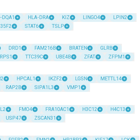
-DQA1
HLA-DRA
KIZ
LINGO4
LPIN2
C35F2
STAT6
TSLP
DRD1
FAM216B
BRATEN
GLRB
RPS1
TTC39C
UBE4B
ZFAT
ZFPM1
M2
HPCAL1
IKZF2
LGSN
METTL14
RAP2B
SIPA1L3
VMP1
L2
FMO4
FRA10AC1
H3C12
H4C13
USP47
ZSCAN31
FGFR2
FMN2
HP1BP3
KIF17
LCK