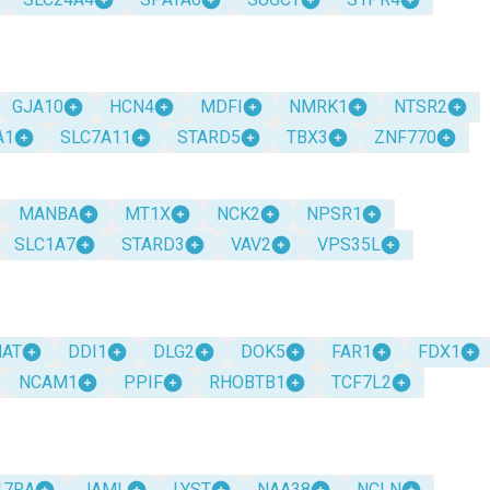
GJA10
HCN4
MDFI
NMRK1
NTSR2
A1
SLC7A11
STARD5
TBX3
ZNF770
MANBA
MT1X
NCK2
NPSR1
SLC1A7
STARD3
VAV2
VPS35L
HAT
DDI1
DLG2
DOK5
FAR1
FDX1
NCAM1
PPIF
RHOBTB1
TCF7L2
17RA
JAML
LYST
NAA38
NCLN