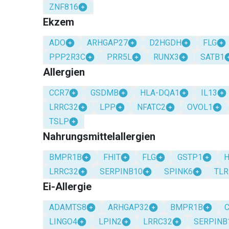
ZNF816
Ekzem
ADO
ARHGAP27
D2HGDH
FLG
PPP2R3C
PRR5L
RUNX3
SATB1
Allergien
CCR7
GSDMB
HLA-DQA1
IL13
LRRC32
LPP
NFATC2
OVOL1
TSLP
Nahrungsmittelallergien
BMPR1B
FHIT
FLG
GSTP1
H
LRRC32
SERPINB10
SPINK6
TLR
Ei-Allergie
ADAMTS8
ARHGAP32
BMPR1B
LINGO4
LPIN2
LRRC32
SERPINB