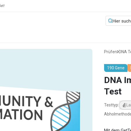
et!
Prüfen
DNA T
190 Gene
DNA I
Test
Testtyp
:
La
Abholmethod
Mit dem GetTe