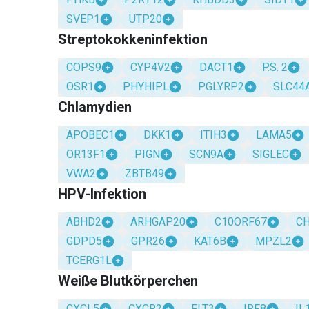
SVEP1
UTP20
Streptokokkeninfektion
COPS9
CYP4V2
DACT1
P.S. 2
OSR1
PHYHIPL
PGLYRP2
SLC44
Chlamydien
APOBEC1
DKK1
ITIH3
LAMA5
OR13F1
PIGN
SCN9A
SIGLEC
VWA2
ZBTB49
HPV-Infektion
ABHD2
ARHGAP20
C10ORF67
C
GDPD5
GPR26
KAT6B
MPZL2
TCERG1L
Weiße Blutkörperchen
CXCL5
CXCR2
FLT3
IRF8
IL