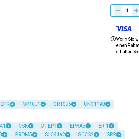
1
Wenn Sie we
einen Rabat
erhalten Si
LEPR
OR10J1
OR10J5
UNC119B
A1
CSK
DPEP1
EPHA5
ERI1
B
PRDM5
SLC44A2
SOCS2
SRR